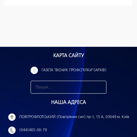
КАРТА САЙТУ
ГАЗЕТА "ВІСНИК ПРОФСПІЛКИ"(АРХІВ)
З
н
НАША АДРЕСА
а
й
ПОВІТРОФЛОТСЬКИЙ (Повітряних сил) пр-т, 15 А, 03049 м. Київ
т
(044)465-00-79
и