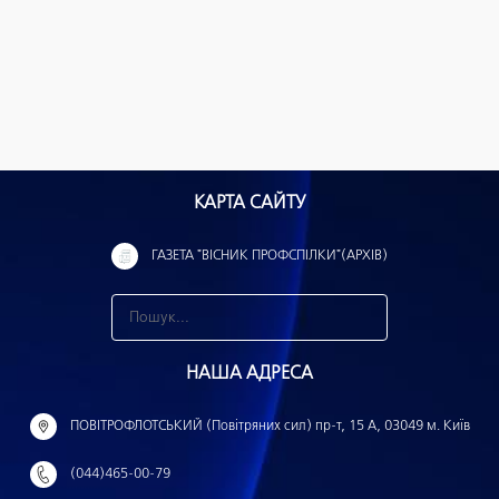
КАРТА САЙТУ
ГАЗЕТА "ВІСНИК ПРОФСПІЛКИ"(АРХІВ)
З
н
НАША АДРЕСА
а
й
ПОВІТРОФЛОТСЬКИЙ (Повітряних сил) пр-т, 15 А, 03049 м. Київ
т
(044)465-00-79
и