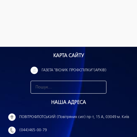
КАРТА САЙТУ
ГАЗЕТА "ВІСНИК ПРОФСПІЛКИ"(АРХІВ)
З
н
НАША АДРЕСА
а
й
ПОВІТРОФЛОТСЬКИЙ (Повітряних сил) пр-т, 15 А, 03049 м. Київ
т
(044)465-00-79
и