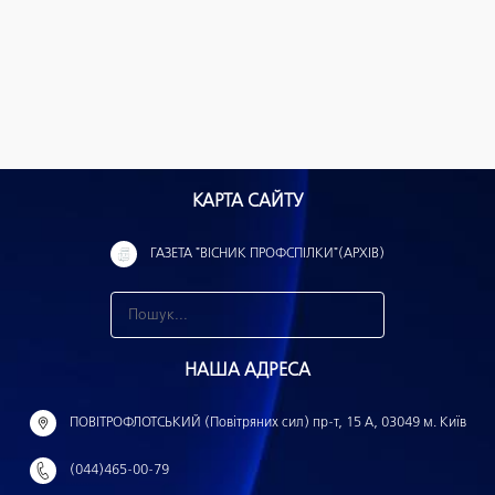
КАРТА САЙТУ
ГАЗЕТА "ВІСНИК ПРОФСПІЛКИ"(АРХІВ)
З
н
НАША АДРЕСА
а
й
ПОВІТРОФЛОТСЬКИЙ (Повітряних сил) пр-т, 15 А, 03049 м. Київ
т
(044)465-00-79
и