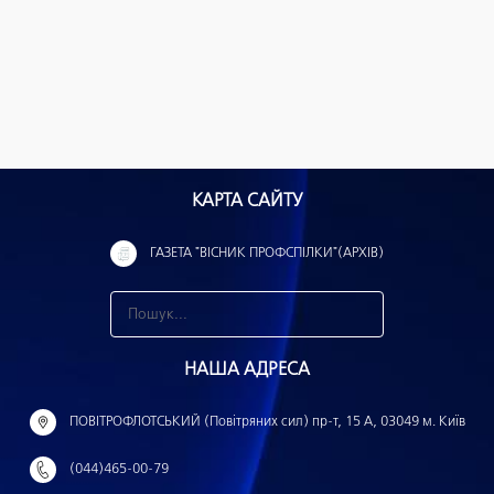
КАРТА САЙТУ
ГАЗЕТА "ВІСНИК ПРОФСПІЛКИ"(АРХІВ)
З
н
НАША АДРЕСА
а
й
ПОВІТРОФЛОТСЬКИЙ (Повітряних сил) пр-т, 15 А, 03049 м. Київ
т
(044)465-00-79
и