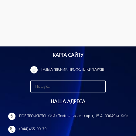
КАРТА САЙТУ
ГАЗЕТА "ВІСНИК ПРОФСПІЛКИ"(АРХІВ)
З
н
НАША АДРЕСА
а
й
ПОВІТРОФЛОТСЬКИЙ (Повітряних сил) пр-т, 15 А, 03049 м. Київ
т
(044)465-00-79
и