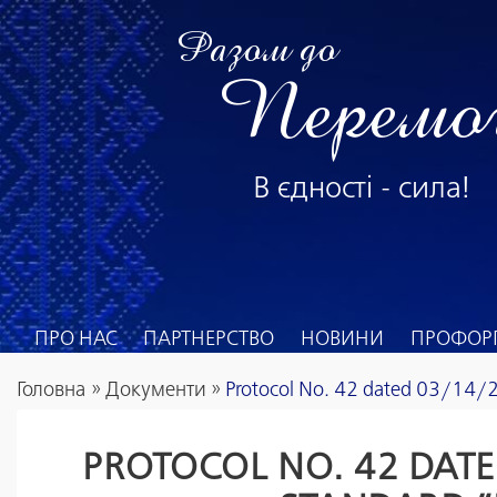
Разом до
Перемо
В єдності - сила!
ПРО НАС
ПАРТНЕРСТВО
НОВИНИ
ПРОФОРГ
Головна
»
Документи
»
Protocol No. 42 dated 03/14/
PROTOCOL NO. 42 DATE