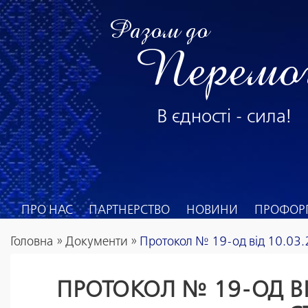
Разом до
Перемо
В єдності - сила!
ПРО НАС
ПАРТНЕРСТВО
НОВИНИ
ПРОФОРГ
Головна
»
Документи
»
Протокол № 19-од від 10.03.
ПРОТОКОЛ № 19-ОД В