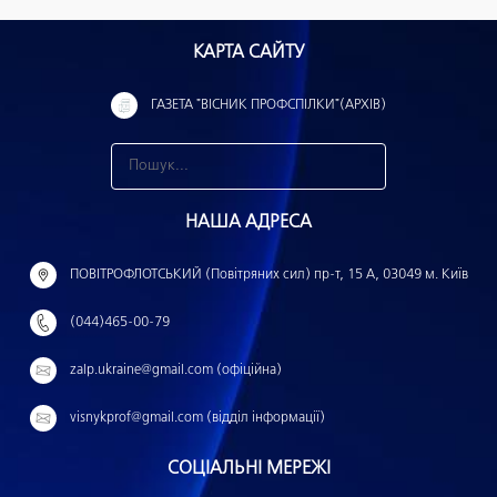
КАРТА САЙТУ
ГАЗЕТА "ВІСНИК ПРОФСПІЛКИ"(АРХІВ)
З
н
НАША АДРЕСА
а
й
ПОВІТРОФЛОТСЬКИЙ (Повітряних сил) пр-т, 15 А, 03049 м. Київ
т
(044)465-00-79
и
:
zalp.ukraine@gmail.com (офіційна)
visnykprof@gmail.com (відділ інформації)
СОЦІАЛЬНІ МЕРЕЖІ