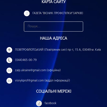
КАРТА САЙТУ
ГАЗЕТА "ВІСНИК ПРОФСПІЛКИ"(АРХІВ)
З
н
НАША АДРЕСА
а
й
ПОВІТРОФЛОТСЬКИЙ (Повітряних сил) пр-т, 15 А, 03049 м. Київ
т
(044)465-00-79
и
:
zalp.ukraine@gmail.com (офіційна)
visnykprof@gmail.com (відділ інформації)
СОЦІАЛЬНІ МЕРЕЖІ
facebook