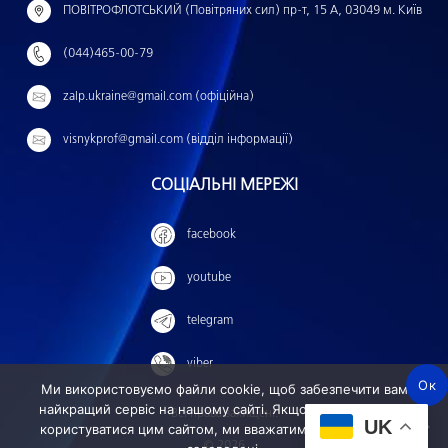
й
ПОВІТРОФЛОТСЬКИЙ (Повітряних сил) пр-т, 15 А, 03049 м. Київ
т
(044)465-00-79
и
:
zalp.ukraine@gmail.com (офіційна)
visnykprof@gmail.com (відділ інформації)
СОЦІАЛЬНІ МЕРЕЖІ
facebook
youtube
telegram
viber
Ок
Ми використовуємо файли cookie, щоб забезпечити вам
найкращий сервіс на нашому сайті. Якщо ви продовжите
Всі права захищені.
UK
користуватися цим сайтом, ми вважатимемо, що ви ним
© 2026