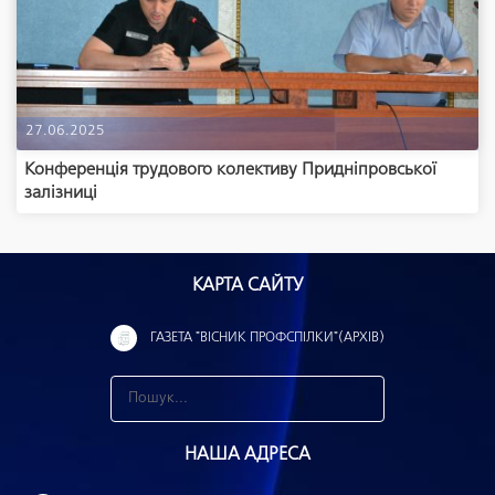
27.06.2025
Конференція трудового колективу Придніпровської
залізниці
КАРТА САЙТУ
ГАЗЕТА "ВІСНИК ПРОФСПІЛКИ"(АРХІВ)
З
н
НАША АДРЕСА
а