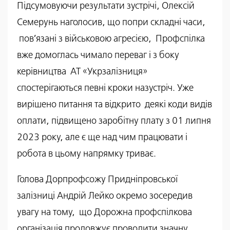
Підсумовуючи результати зустрічі, Олексій
Семерунь наголосив, що попри складні часи,
пов’язані з військовою агресією, Профспілка
вже домоглась чимало переваг і з боку
керівництва АТ «Укрзалізниця»
спостерігаються певні кроки назустріч. Уже
вирішено питання та відкрито деякі коди видів
оплати, підвищено заробітну плату з 01 липня
2023 року, але є ще над чим працювати і
робота в цьому напрямку триває.
Голова Дорпрофсожу Придніпровської
залізниці Андрій Лейко окремо зосередив
увагу на тому, що Дорожна профспілкова
організація продовжує проводити значну