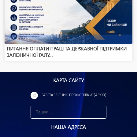
25.06.2026
ПИТАННЯ ОПЛАТИ ПРАЦІ ТА ДЕРЖАВНОЇ ПІДТРИМКИ
ЗАЛІЗНИЧНОЇ ГАЛУ...
КАРТА САЙТУ
ГАЗЕТА "ВІСНИК ПРОФСПІЛКИ"(АРХІВ)
З
н
НАША АДРЕСА
а