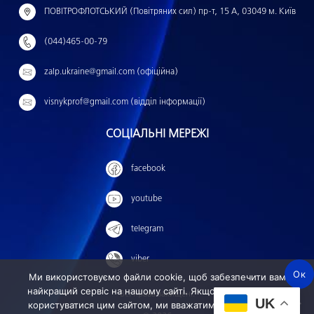
й
ПОВІТРОФЛОТСЬКИЙ (Повітряних сил) пр-т, 15 А, 03049 м. Київ
т
(044)465-00-79
и
:
zalp.ukraine@gmail.com (офіційна)
visnykprof@gmail.com (відділ інформації)
СОЦІАЛЬНІ МЕРЕЖІ
facebook
youtube
telegram
viber
Ок
Ми використовуємо файли cookie, щоб забезпечити вам
найкращий сервіс на нашому сайті. Якщо ви продовжите
Всі права захищені.
UK
користуватися цим сайтом, ми вважатимемо, що ви ним