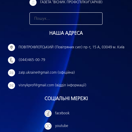
ГАЗЕТА "ВІСНИК ПРОФСПІЛКИ"(АРХІВ)
З
н
НАША АДРЕСА
а
й
ПОВІТРОФЛОТСЬКИЙ (Повітряних сил) пр-т, 15 А, 03049 м. Київ
т
(044)465-00-79
и
:
zalp.ukraine@gmail.com (офіційна)
visnykprof@gmail.com (відділ інформації)
СОЦІАЛЬНІ МЕРЕЖІ
facebook
youtube