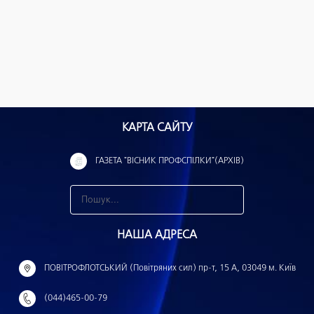
КАРТА САЙТУ
ГАЗЕТА "ВІСНИК ПРОФСПІЛКИ"(АРХІВ)
З
н
НАША АДРЕСА
а
й
ПОВІТРОФЛОТСЬКИЙ (Повітряних сил) пр-т, 15 А, 03049 м. Київ
т
(044)465-00-79
и