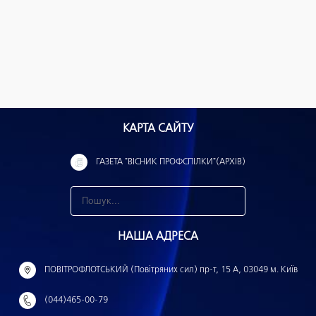
КАРТА САЙТУ
ГАЗЕТА "ВІСНИК ПРОФСПІЛКИ"(АРХІВ)
З
н
НАША АДРЕСА
а
й
ПОВІТРОФЛОТСЬКИЙ (Повітряних сил) пр-т, 15 А, 03049 м. Київ
т
(044)465-00-79
и