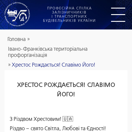
ПРОФЕСІЙНА СПІЛКА
ЗАЛІЗНИЧНИКІВ
І ТРАНСПОРТНИХ
БУДІВЕЛЬНИКІВ УКРАЇНИ
Головна
»
Івано-Франківська територіальна
профорганізація
»
Хрестос Рождається! Славімо Його!
ХРЕСТОС РОЖДАЄТЬСЯ! СЛАВІМО
ЙОГО!
З Різдвом Хрестовим! 🇺🇦
Різдво – свято Світла, Любові та Єдності!