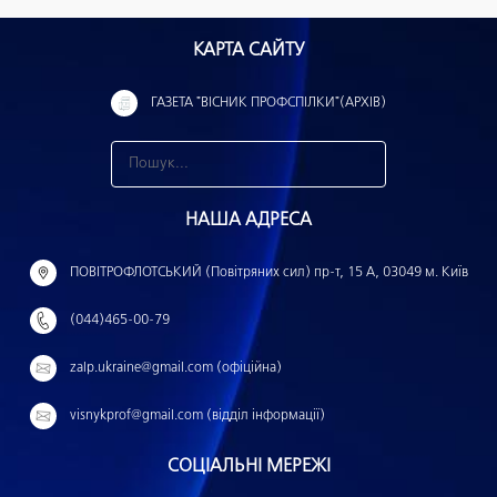
КАРТА САЙТУ
ГАЗЕТА "ВІСНИК ПРОФСПІЛКИ"(АРХІВ)
З
н
НАША АДРЕСА
а
й
ПОВІТРОФЛОТСЬКИЙ (Повітряних сил) пр-т, 15 А, 03049 м. Київ
т
(044)465-00-79
и
:
zalp.ukraine@gmail.com (офіційна)
visnykprof@gmail.com (відділ інформації)
СОЦІАЛЬНІ МЕРЕЖІ