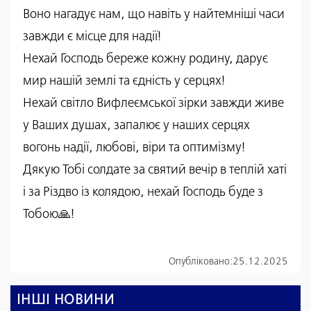
Воно нагадує нам, що навіть у найтемніші часи
завжди є місце для надії!
Нехай Господь береже кожну родину, дарує
мир нашій землі та єдність у серцях!
Нехай світло Вифлеємської зірки завжди живе
у Ваших душах, запалює у наших серцях
вогонь надії, любові, віри та оптимізму!
Дякую Тобі солдате за святий вечір в теплій хаті
і за Різдво із колядою, нехай Господь буде з
Тобою🙏!
Опубліковано:
25.12.2025
ІНШІ НОВИНИ