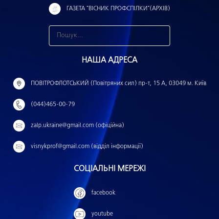
ГАЗЕТА "ВІСНИК ПРОФСПІЛКИ"(АРХІВ)
З
н
НАША АДРЕСА
а
й
ПОВІТРОФЛОТСЬКИЙ (Повітряних сил) пр-т, 15 А, 03049 м. Київ
т
(044)465-00-79
и
:
zalp.ukraine@gmail.com (офіційна)
visnykprof@gmail.com (відділ інформації)
СОЦІАЛЬНІ МЕРЕЖІ
facebook
youtube