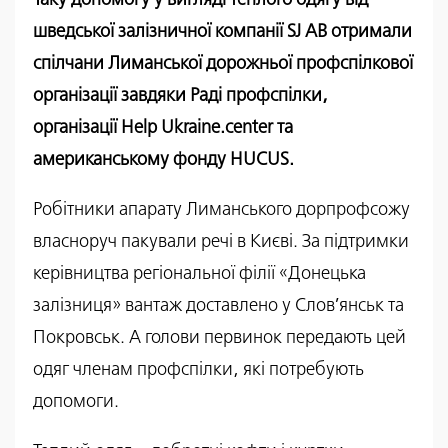
шведської залізничної компанії SJ AB отримали
спілчани Лиманської дорожньої профспілкової
організації завдяки Раді профспілки,
організації Help Ukraine.center та
американському фонду HUCUS.
Робітники апарату Лиманського дорпрофсожу
власноруч пакували речі в Києві. За підтримки
керівництва регіональної філії «Донецька
залізниця» вантаж доставлено у Слов’янськ та
Покровськ. А голови первинок передають цей
одяг членам профспілки, які потребують
допомоги.