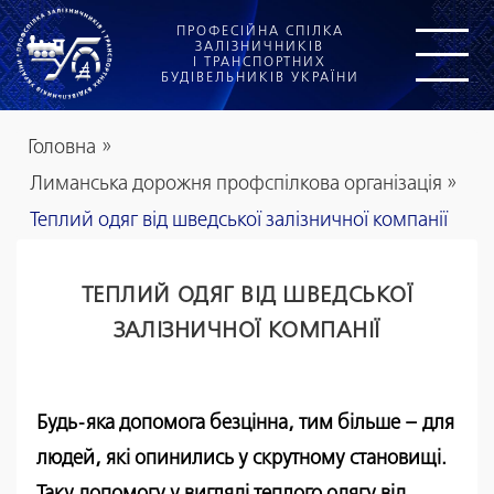
ПРОФЕСІЙНА СПІЛКА
ЗАЛІЗНИЧНИКІВ
І ТРАНСПОРТНИХ
БУДІВЕЛЬНИКІВ УКРАЇНИ
Головна
»
Лиманська дорожня профспілкова організація
»
Теплий одяг від шведської залізничної компанії
ТЕПЛИЙ ОДЯГ ВІД ШВЕДСЬКОЇ
ЗАЛІЗНИЧНОЇ КОМПАНІЇ
Будь-яка допомога безцінна, тим більше – для
людей, які опинились у скрутному становищі.
Таку допомогу у вигляді теплого одягу від