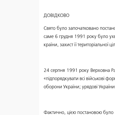
ДОВІДКОВО
Свято було започатковано постан
саме 6 грудня 1991 року було ухв
країни, захист її територіальної ці
24 серпня 1991 року Верховна Ра
«підпорядкувати всі військові фор
оборони України; урядові Україн
Фактично, цією постановою було 