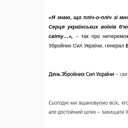
«Я знаю, що пліч-о-пліч зі мн
Серця українських воїнів б’
світу…»,
– так про непереможн
Збройних Сил України, генерал
День Збройних Сил України
– свят
Сьогодні ми вшановуємо всіх, хт
але достойний шлях – захищати Укр