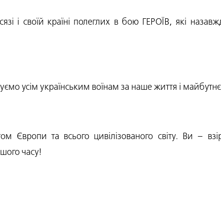
зі і своїй країні полеглих в бою ГЕРОЇВ, які назавж
ємо усім українським воїнам за наше життя і майбутн
м Європи та всього цивілізованого світу. Ви – взі
ашого часу!