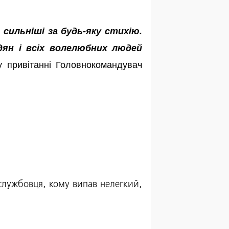
, сильніші за будь-яку стихію.
адян і всіх волелюбних людей
у привітанні Головнокомандувач
ослужбовця, кому випав нелегкий,