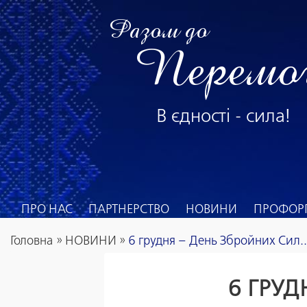
Разом до
Перемо
В єдності - сила!
ПРО НАС
ПАРТНЕРСТВО
НОВИНИ
ПРОФОРГ
Головна
»
НОВИНИ
»
6 грудня – День Збройних Сил..
6 ГРУД