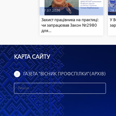
17.07.2026
28.
Захист працівника на практиці:
У В
чи запрацював Закон №2980
зар
для...
КАРТА САЙТУ
ГАЗЕТА "ВІСНИК ПРОФСПІЛКИ"(АРХІВ)
З
н
а
й