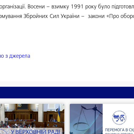
ї організації. Восени – взимку 1991 року було підгото
мування Збройних Сил України – закони «Про оборон
но з
джерела