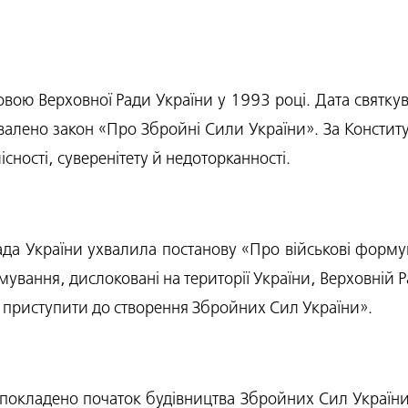
овою Верховної Ради України у 1993 році. Дата святку
алено закон «Про Збройні Сили України». За Конститу
лісності, суверенітету й недоторканності.
да України ухвалила постанову «Про військові формув
мування, дислоковані на території України, Верховній Р
и приступити до створення Збройних Сил України».
покладено початок будівництва Збройних Сил України 