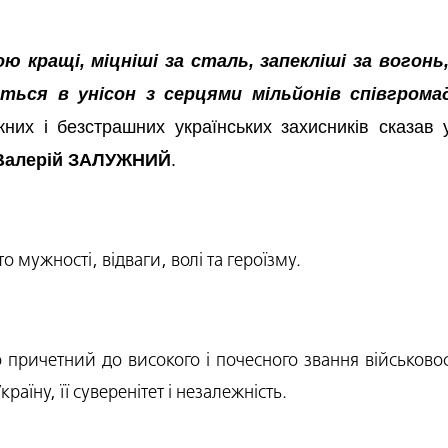
ою кращі, міцніші за сталь, запекліші за вогонь
ються в унісон з серцями мільйонів співгром
их і безстрашних українських захисників сказав 
Валерій ЗАЛУЖНИЙ
.
о мужності, відваги, волі та героїзму.
о причетний до високого і почесного звання військов
аїну, її суверенітет і незалежність.