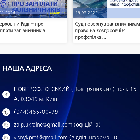
05.2026
#важливо
19.05.2026
ерховній Раді – про
Суд повернув залізничника
плати залізничників
право на «оздоровчі»:
профспілка ...
НАША АДРЕСА
ПОВІТРОФЛОТСЬКИЙ (Повітряних сил) пр-т, 15
А, 03049 м. Київ
(044)465-00-79
zalp.ukraine@gmail.com (офіційна)
visnykprof@gmail.com (відділ інформації)