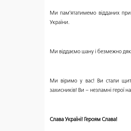
Ми пам’ятатимемо відданих прися
України.
Ми віддаємо шану і безмежно дяку
Ми віримо у вас! Ви стали щито
захисників! Ви – незламні герої н
Слава Україні! Героям Слава!