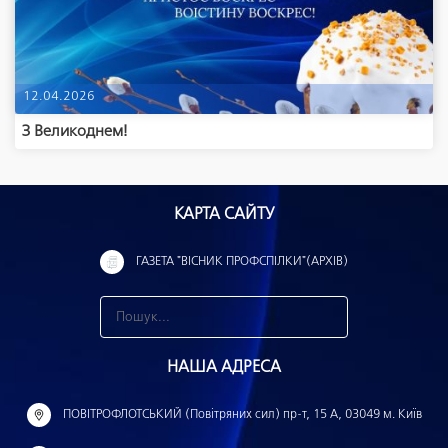
12.04.2026
З Великоднем!
КАРТА САЙТУ
ГАЗЕТА "ВІСНИК ПРОФСПІЛКИ"(АРХІВ)
З
н
НАША АДРЕСА
а
й
ПОВІТРОФЛОТСЬКИЙ (Повітряних сил) пр-т, 15 А, 03049 м. Київ
т