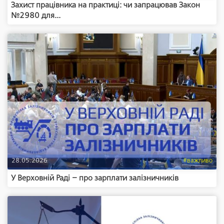
Захист працівника на практиці: чи запрацював Закон
№2980 для...
28.05.2026
#важливо
У Верховній Раді – про зарплати залізничників