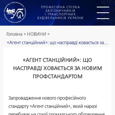
ПРОФЕСІЙНА СПІЛКА
ЗАЛІЗНИЧНИКІВ
І ТРАНСПОРТНИХ
БУДІВЕЛЬНИКІВ УКРАЇНИ
Головна
»
НОВИНИ
»
«Агент станційний»: що насправді ховається за...
«АГЕНТ СТАНЦІЙНИЙ»: ЩО
НАСПРАВДІ ХОВАЄТЬСЯ ЗА НОВИМ
ПРОФСТАНДАРТОМ
Запровадження нового професійного
стандарту «Агент станційний», який наразі
перебуває на стадії громадського обговорення,