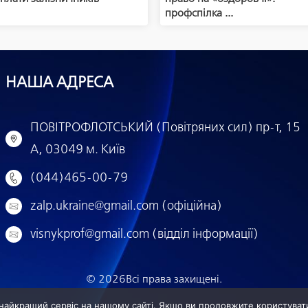
профспілка ...
НАША АДРЕСА
ПОВІТРОФЛОТСЬКИЙ (Повітряних сил) пр-т, 15
А, 03049 м. Київ
(044)465-00-79
zalp.ukraine@gmail.com (офіційна)
visnykprof@gmail.com (відділ інформації)
© 2026
Всі права захищені.
найкращий сервіс на нашому сайті. Якщо ви продовжите користуват