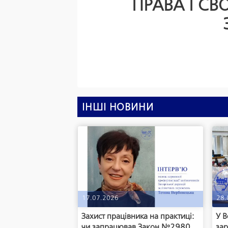
ПРАВА І С
ІНШІ НОВИНИ
17.07.2026
28.
Захист працівника на практиці:
У В
чи запрацював Закон №2980
зар