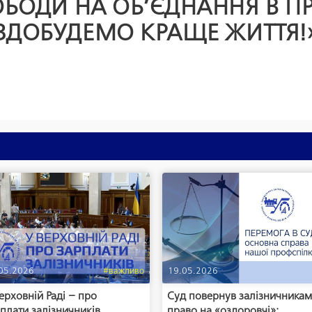
ВОБОДИ НА ОБ’ЄДНАННЯ В П
ЗДОБУДЕМО КРАЩЕ ЖИТТЯ!
05.2026
#важливо
19.05.2026
ерховній Раді – про
Суд повернув залізничника
плати залізничників
право на «оздоровчі»: