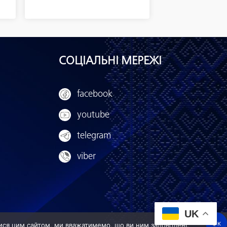
СОЦІАЛЬНІ МЕРЕЖІ
facebook
youtube
telegram
viber
UK
Ок
ися цим сайтом, ми вважатимемо, що ви ним задоволені.