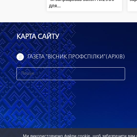
для...
КАРТА САЙТУ
ГАЗЕТА "ВІСНИК ПРОФСПІЛКИ"(АРХІВ)
З
н
а
й
т
и
:
Ми використовуємо файли cookie, щоб забезпечити вам 