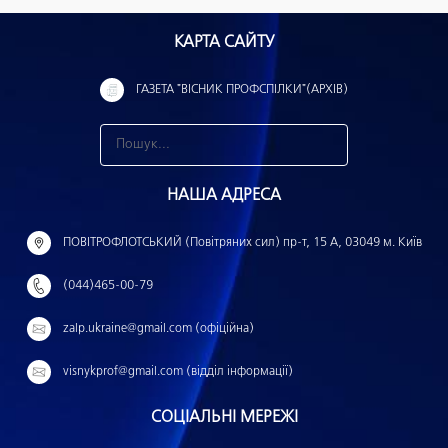
КАРТА САЙТУ
ГАЗЕТА "ВІСНИК ПРОФСПІЛКИ"(АРХІВ)
З
н
НАША АДРЕСА
а
й
ПОВІТРОФЛОТСЬКИЙ (Повітряних сил) пр-т, 15 А, 03049 м. Київ
т
(044)465-00-79
и
:
zalp.ukraine@gmail.com (офіційна)
visnykprof@gmail.com (відділ інформації)
СОЦІАЛЬНІ МЕРЕЖІ