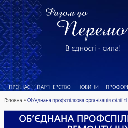
Разом до
Перемо
В єдності - сила!
ПРО НАС
ПАРТНЕРСТВО
НОВИНИ
ПРОФОРГ
Головна
»
Об’єднана профспілкова організація філії «Ц
ОБ’ЄДНАНА ПРОФСПІЛКО