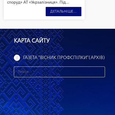
споруд» АТ «Укрзалізниця». Під...
ДЕТАЛЬНІШЕ...
КАРТА САЙТУ
ГАЗЕТА "ВІСНИК ПРОФСПІЛКИ"(АРХІВ)
З
н
а
й
т
и