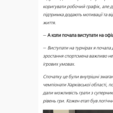
коригувати робочий графік, але до
підтримка додають мотивації та ві
життя.
—
А коли почала виступати на офі
—
Виступати на турнірах я почала 
зростання спортсмена важливо не 
ігрових умовах.
Спочатку це були внутрішні змаган
чемпіонати Харківської області, 
дали можливість грати з суперник
рівень гри. Кожен етап був логіч