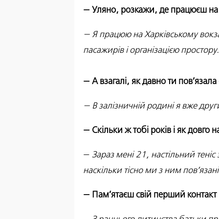
— Уляно, розкажи, де працюєш на 
— Я працюю на Харківському вокза
пасажирів і організацією простору.
— А взагалі, як давно ти пов’язала
— В залізничній родині я вже друг
— Скільки ж тобі років і як довго 
—
Зараз мені 21, настільний теніс 
наскільки тісно ми з ним пов’язан
— Пам’ятаєш свій перший контакт і