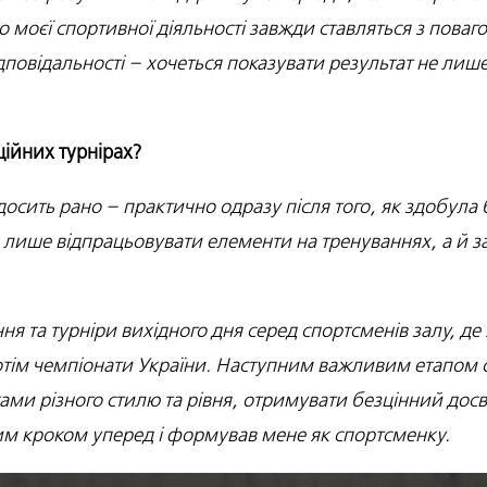
 моєї спортивної діяльності завжди ставляться з повагою
дповідальності – хочеться показувати результат не лише 
ційних турнірах?
досить рано – практично одразу після того, як здобула 
лише відпрацьовувати елементи на тренуваннях, а й за
ня та турніри вихідного дня серед спортсменів залу, де
потім чемпіонати України. Наступним важливим етапом с
ами різного стилю та рівня, отримувати безцінний досв
ним кроком уперед і формував мене як спортсменку.