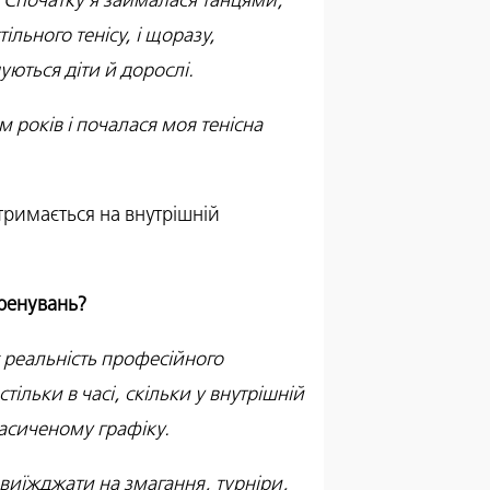
 Спочатку я займалася танцями,
ільного тенісу, і щоразу,
уються діти й дорослі.
ім років і почалася моя тенісна
 тримається на внутрішній
тренувань?
 реальність професійного
тільки в часі, скільки у внутрішній
насиченому графіку.
 виїжджати на змагання, турніри,