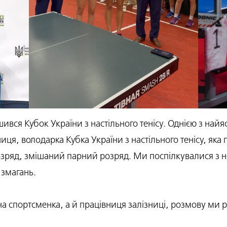
шився Кубок України з настільного тенісу. Однією з найя
я, володарка Кубка України з настільного тенісу, яка 
озряд, змішаний парний розряд. Ми поспілкувалися з 
 змагань.
а спортсменка, а й працівниця залізниці, розмову ми р