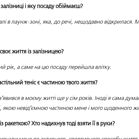
залізниці і яку посаду обіймаєш?
лі в лаунж-зоні, яка, до речі, нещодавно відкрилася.
 своє життя із залізницею?
ий рік, а саме на цю посаду перейшла влітку.
настільний теніс є частиною твого життя?
зʼявився в моєму житті ще у сім років. Іноді я сама дум
і, якою невідʼємною частиною мене і мого щоденного жит
з ракеткою? Хто надихнув тоді взяти її в руки?