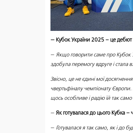
— Кубок України 2025 – це дебют 
—
Якщо говорити саме про Кубок У
здобула перемогу вдруге і стала
Звісно, це не єдині мої досягненн
чвертьфіналу чемпіонату Європи. З
щось особливе і радію їй так сам
—
Як готувалася до цього Кубка –
—
Готувалася я так само, як і до 