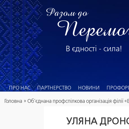
Разом до
Перемо
В єдності - сила!
ПРО НАС
ПАРТНЕРСТВО
НОВИНИ
ПРОФОРГ
Головна
»
Об'єднана профспілкова організація філії 
УЛЯНА ДРОНО