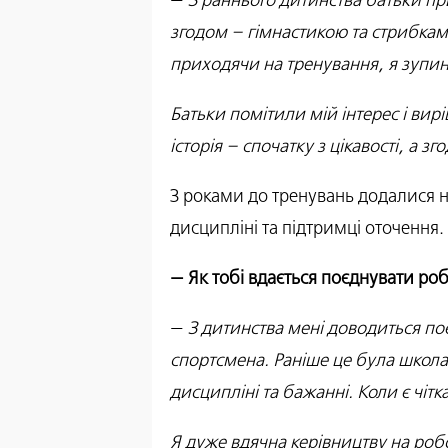
—
З раннього дитинства батьки пр
згодом – гімнастикою та стрибками 
приходячи на тренування, я зупиня
Батьки помітили мій інтерес і вирі
історія – спочатку з цікавості, а з
З роками до тренувань додалися на
дисципліні та підтримці оточення.
— Як тобі вдається поєднувати роб
—
З дитинства мені доводиться по
спортсмена. Раніше це була школа, 
дисципліні та бажанні. Коли є чіт
Я дуже вдячна керівництву на робо