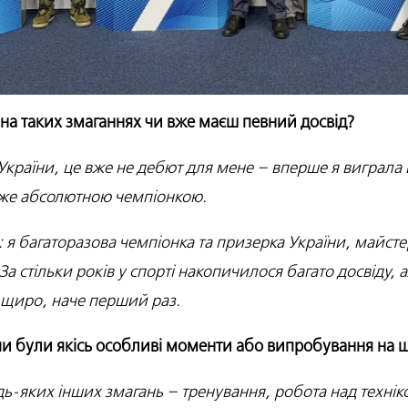
на таких змаганнях чи вже маєш певний досвід?
країни, це вже не дебют для мене – вперше я виграла 
 вже абсолютною чемпіонкою.
я: я багаторазова чемпіонка та призерка України, майст
а стільки років у спорті накопичилося багато досвіду, 
о щиро, наче перший раз.
 чи були якісь особливі моменти або випробування на 
будь-яких інших змагань – тренування, робота над техні