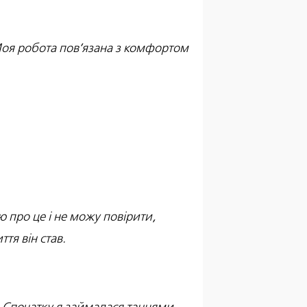
 Моя робота пов’язана з комфортом
аю про це і не можу повірити,
тя він став.