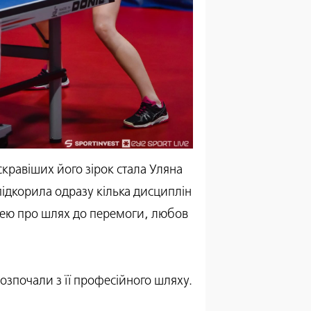
скравіших його зірок стала Уляна
підкорила одразу кілька дисциплін
нею про шлях до перемоги, любов
озпочали з її професійного шляху.