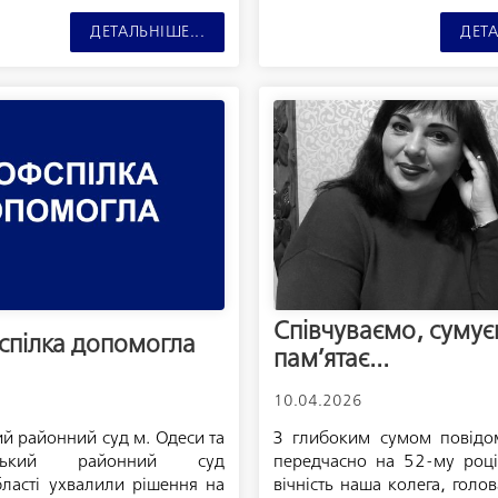
ДЕТАЛЬНІШЕ...
ДЕТА
Співчуваємо, сумує
пілка допомогла
пам’ятає...
10.04.2026
й районний суд м. Одеси та
З глибоким сумом повідо
янський районний суд
передчасно на 52-му році
бласті ухвалили рішення на
вічність наша колега, голо