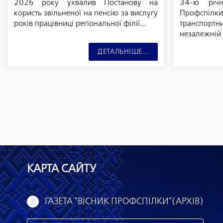
2026 року ухвалив Постанову на
34-ю річ
користь звільненої на пенсію за вислугу
Профспі
років працівниці регіональної філії...
транспор
незалежній У
ДЕТАЛЬНІШЕ...
КАРТА САЙТУ
ГАЗЕТА "ВІСНИК ПРОФСПІЛКИ"(АРХІВ)