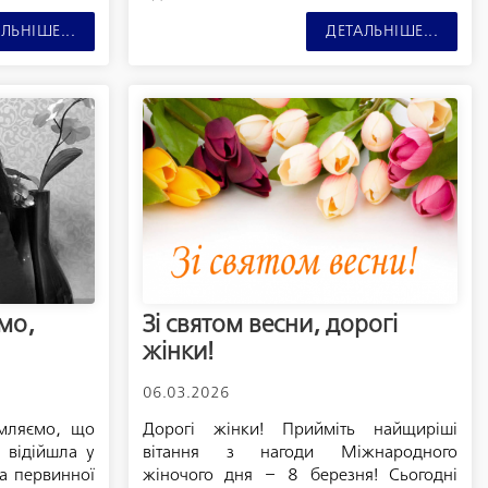
ЛЬНІШЕ...
ДЕТАЛЬНІШЕ...
мо,
Зі святом весни, дорогі
жінки!
06.03.2026
мляємо, що
Дорогі жінки! Прийміть найщиріші
 відійшла у
вітання з нагоди Міжнародного
ва первинної
жіночого дня – 8 березня! Сьогодні