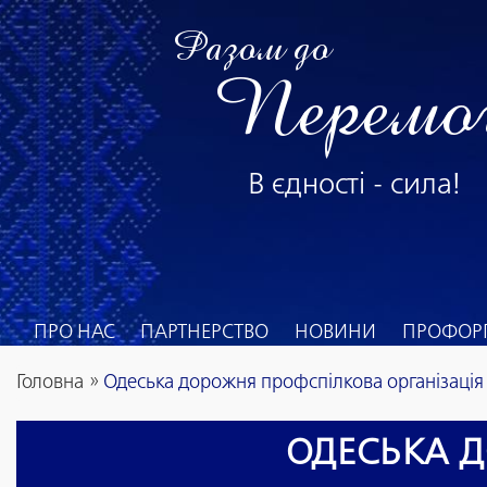
Разом до
Перемо
В єдності - сила!
ПРО НАС
ПАРТНЕРСТВО
НОВИНИ
ПРОФОРГ
Головна
»
Одеська дорожня профспілкова організація
ОДЕСЬКА Д