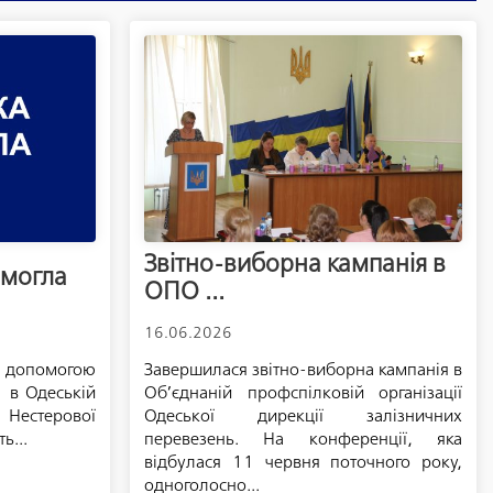
Звітно-виборна кампанія в
омогла
ОПО ...
16.06.2026
 допомогою
Завершилася звітно-виборна кампанія в
і в Одеській
Об’єднаній профспілковій організації
 Нестерової
Одеської дирекції залізничних
ь...
перевезень. На конференції, яка
відбулася 11 червня поточного року,
одноголосно...