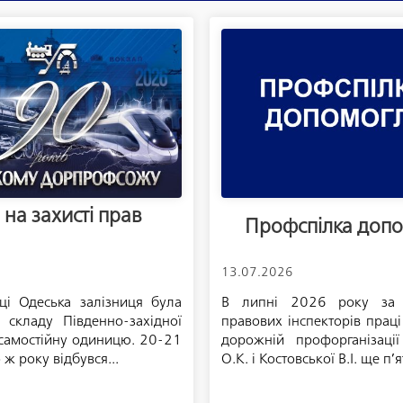
 на захисті прав
Профспілка доп
13.07.2026
і Одеська залізниця була
В липні 2026 року за
з складу Південно-західної
правових інспекторів прац
 самостійну одиницю. 20-21
дорожній профорганізації
 ж року відбувся...
О.К. і Костовської В.І. ще п’ят