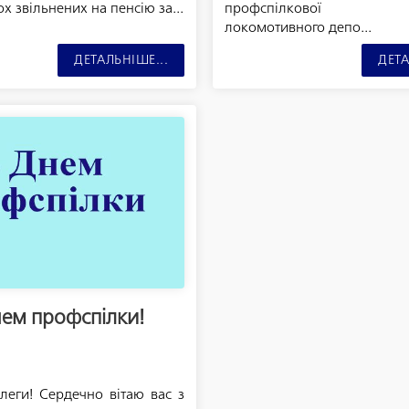
х звільнених на пенсію за...
профспілкової орг
локомотивного депо...
ДЕТАЛЬНІШЕ...
ДЕТА
нем профспілки!
леги! Сердечно вітаю вас з