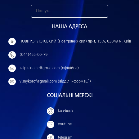
З
н
НАША АДРЕСА
а
й
ПОВІТРОФЛОТСЬКИЙ (Повітряних сил) пр-т, 15 А, 03049 м. Київ
т
(044)465-00-79
и
:
zalp.ukraine@gmail.com (офіційна)
visnykprof@gmail.com (відділ інформації)
СОЦІАЛЬНІ МЕРЕЖІ
facebook
youtube
telegram