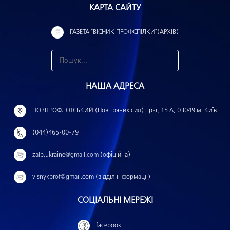
КАРТА САЙТУ
ГАЗЕТА "ВІСНИК ПРОФСПІЛКИ"(АРХІВ)
З
н
НАША АДРЕСА
а
й
ПОВІТРОФЛОТСЬКИЙ (Повітряних сил) пр-т, 15 А, 03049 м. Київ
т
(044)465-00-79
и
:
zalp.ukraine@gmail.com (офіційна)
visnykprof@gmail.com (відділ інформації)
СОЦІАЛЬНІ МЕРЕЖІ
facebook