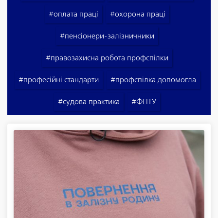
#оплата праці
#охорона праці
#пенсіонери-залізничники
#правозахисна робота профспілки
#професійні стандарти
#профспілка допомогла
#судова практика
#ФПТУ