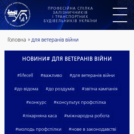
ПРОФЕСІЙНА СПІЛКА
ЗАЛІЗНИЧНИКІВ
І ТРАНСПОРТНИХ
БУДІВЕЛЬНИКІВ УКРАЇНИ
Головна
»
для ветеранів війни
НОВИНИ
# ДЛЯ ВЕТЕРАНІВ ВІЙНИ
#lifecell
#важливо
#для ветеранів війни
#до відома
#до роздумів
#звітна кампанія
#конкурс
#консультує профспілка
#лікарняна каса
#міжнародна робота
#молодь профспілки
#нове в законодавстві