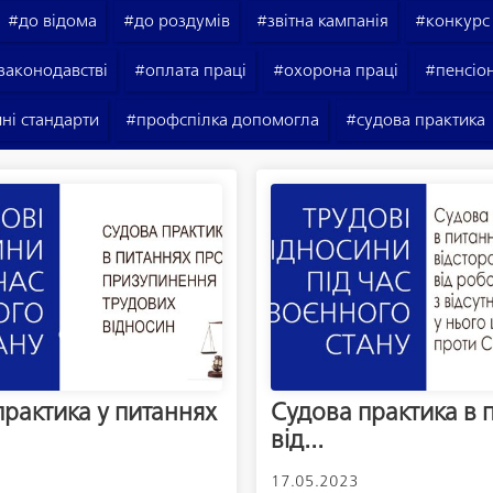
#до відома
#до роздумів
#звітна кампанія
#конкурс
законодавстві
#оплата праці
#охорона праці
#пенсіо
ні стандарти
#профспілка допомогла
#судова практика
рактика у питаннях
Судова практика в 
від...
17.05.2023