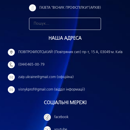
ГАЗЕТА "ВІСНИК ПРОФСПІЛКИ"(АРХІВ)
З
н
НАША АДРЕСА
а
й
ПОВІТРОФЛОТСЬКИЙ (Повітряних сил) пр-т, 15 А, 03049 м. Київ
т
(044)465-00-79
и
:
zalp.ukraine@gmail.com (офіційна)
visnykprof@gmail.com (відділ інформації)
СОЦІАЛЬНІ МЕРЕЖІ
facebook
youtube