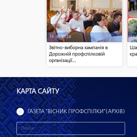
16.06.2026
11.
Звітно-виборна кампанія в
Шан
Дорожній профспілковій
кра
організації...
КАРТА САЙТУ
ГАЗЕТА "ВІСНИК ПРОФСПІЛКИ"(АРХІВ)
З
н