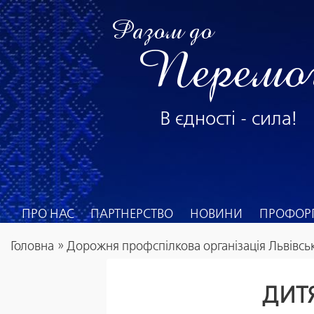
Разом до
Перемо
В єдності - сила!
ПРО НАС
ПАРТНЕРСТВО
НОВИНИ
ПРОФОРГ
Головна
»
Дорожня профспілкова організація Львівськ
ДИТ