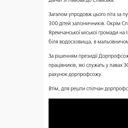
дівчат зі Львова до Славська.
Загалом упродовж цього літа за п
300 дітей залізничників. Окрім Сл
Яремчанської міської громади на
біля водосховища, в мальовничом
За рішенням президії Дорпрофсожу 
працівників, які служать у лавах 
рахунок дорпрофсожу.
Втім, для решти спілчан дорпрофс