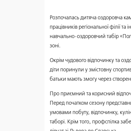
Розпочалась дитяча оздоровча камп
працівників регіональної філії та
навчально-оздоровчий табір «Полі
зоні.
Окрім чудового відпочинку та оз
діти поринули у змістовну спорти
батьки мають змогу через створен
Про приємний та корисний відпочи
Перед початком сезону представн
умовами побуту, відпочинку, кулі
таборі. Крім того, профспілка за