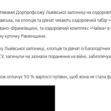
утівками Дорпрофсожу Львівської залізниці на оздоровл
авська, на хлопців та дівчат чекають оздоровчий табір
 Івано-Франківщині, та оздоровчий комплекс «Чайка» в
у куточку Рівненщини.
Львівської залізниці, хлопців та дівчат із багатодітних
ЗСУ, загинули чи зазнали поранення на війні, забезпеч
ож оплачує 50 % вартості путівки, щоб вона не стала ф