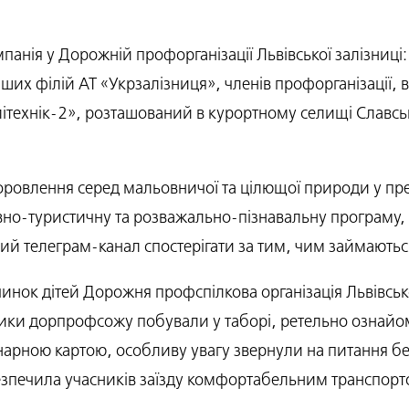
анія у Дорожній профорганізації Львівської залізниці: 
 інших філій АТ «Укрзалізниця», членів профорганізації
технік-2», розташований в курортному селищі Славсько,
доровлення серед мальовничої та цілющої природи у пр
вно-туристичну та розважально-пізнавальну програму, 
ий телеграм-канал спостерігати за тим, чим займаються
нок дітей Дорожня профспілкова організація Львівсько
ики дорпрофсожу побували у таборі, ретельно ознайо
нарною картою, особливу увагу звернули на питання без
безпечила учасників заїзду комфортабельним транспорт