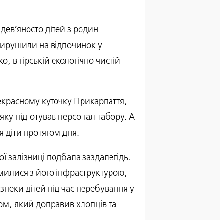
дев’яносто дітей з родин
, вирушили на відпочинок у
 в гірській екологічно чистій
екрасному куточку Прикарпаття,
яку підготував персонал табору. А
 діти протягом дня.
ї залізниці подбала заздалегідь.
милися з його інфраструктурою,
пеки дітей під час перебування у
ом, який доправив хлопців та