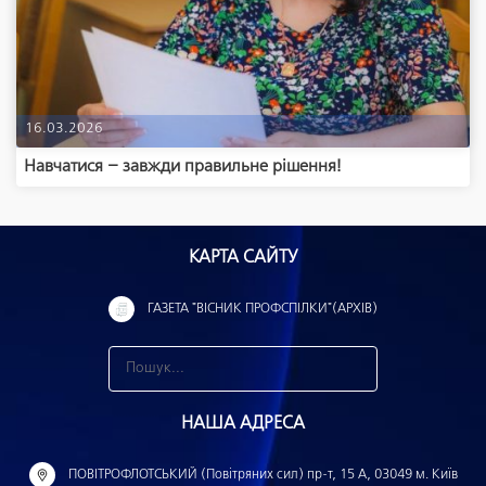
16.03.2026
Навчатися – завжди правильне рішення!
КАРТА САЙТУ
ГАЗЕТА "ВІСНИК ПРОФСПІЛКИ"(АРХІВ)
З
н
НАША АДРЕСА
а
й
ПОВІТРОФЛОТСЬКИЙ (Повітряних сил) пр-т, 15 А, 03049 м. Київ