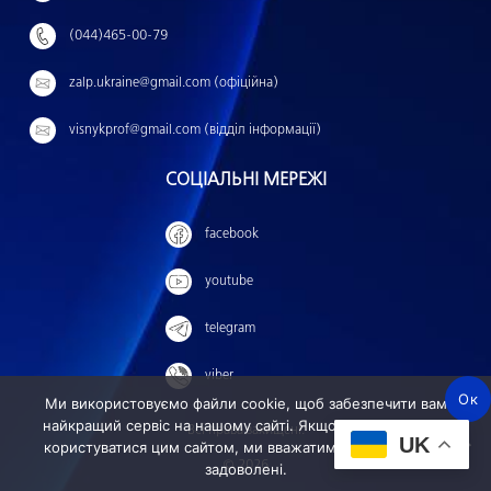
т
(044)465-00-79
и
:
zalp.ukraine@gmail.com (офіційна)
visnykprof@gmail.com (відділ інформації)
СОЦІАЛЬНІ МЕРЕЖІ
facebook
youtube
telegram
viber
Ок
Ми використовуємо файли cookie, щоб забезпечити вам
найкращий сервіс на нашому сайті. Якщо ви продовжите
Всі права захищені.
UK
користуватися цим сайтом, ми вважатимемо, що ви ним
© 2026
задоволені.