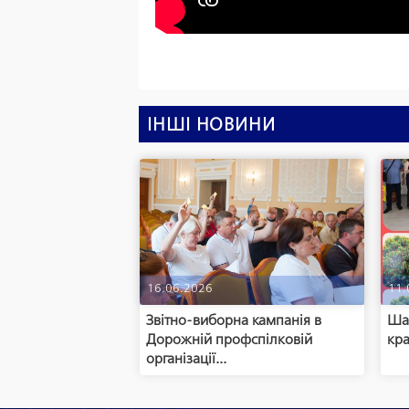
ІНШІ НОВИНИ
16.06.2026
11.
Звітно-виборна кампанія в
Шан
Дорожній профспілковій
кра
організації...