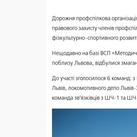
Дорожня профспілкова організація
правового захисту членів профспіл
фізкультурно-спортивного розвитк
Нещодавно на базі ВСП «Методичн
поблизу Львова, відбулися змага
До участі зголосилося 6 команд: з
Львів, локомотивного депо Львів-З
команда зв’язківців з ШЧ-1 та ШЧ