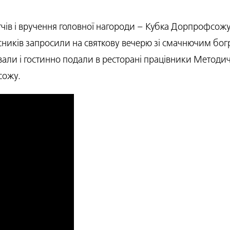
в і вручення головної нагороди – Кубка Дорпрофсожу Ль
часників запросили на святкову вечерю зі смачнючим б
вали і гостинно подали в ресторані працівники Метод
сожу.