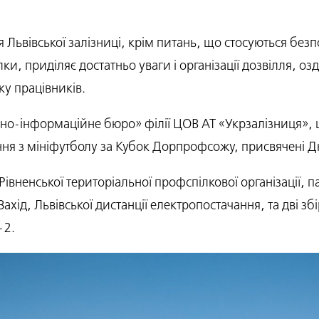
 Львівської залізниці, крім питань, що стосуються безп
ки, приділяє достатньо уваги і організації дозвілля, о
у працівників.
о-інформаційне бюро» філії ЦОВ АТ «Укрзалізниця», щ
ння з мініфутболу за Кубок Дорпрофсожу, присвячені Д
 Рівненської територіальної профспілкової організації,
ахід, Львівської дистанції електропостачання, та дві зб
-2.