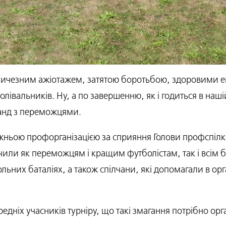
личезним ажіотажем, затятою боротьбою, здоровими 
івальників. Ну, а по завершенню, як і годиться в нашій
анд з переможцями.
ожньою профорганізацією за сприяння Голови профспі
ручили як переможцям і кращим футболістам, так і всім 
ольних баталіях, а також спілчани, які допомагали в ор
дніх учасників турніру, що такі змагання потрібно орг