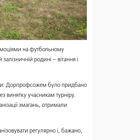
емоціями на футбольному
 залізничній родині – вітання і
лки: Дорпрофсожем було придбано
без винятку учасникам турніру.
ганізації змагань, отримали
анізовувати регулярно і, бажано,