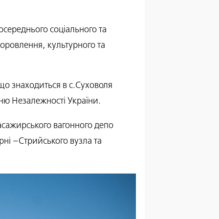
осереднього соціального та
здоровлення, культурного та
о знаходиться в с.Суховоля
ню Незалежності України.
 пасажирського вагонного депо
ірні –Стрийського вузла та