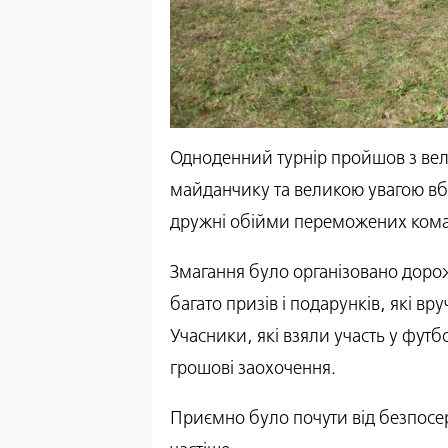
Одноденний турнір пройшов з ве
майданчику та великою увагою вбол
дружні обійми переможених ком
Змагання було організовано дор
багато призів і подарунків, які в
Учасники, які взяли участь у футб
грошові заохочення.
Приємно було почути від безпосере