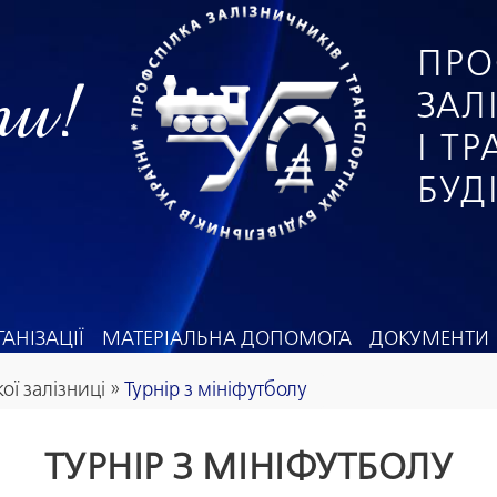
ПРО
ги!
ЗАЛ
І Т
БУД
АНІЗАЦІЇ
МАТЕРІАЛЬНА ДОПОМОГА
ДОКУМЕНТИ
ої залізниці
»
Турнір з мініфутболу
ТУРНІР З МІНІФУТБОЛУ