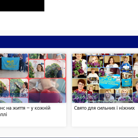
06.2026
25.05.2026
с на життя – у кожній
Свято для сильних і ніжних
плі