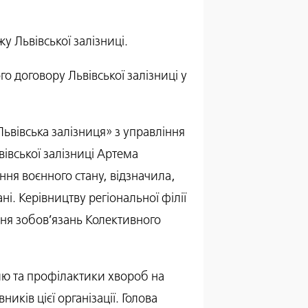
 Львівської залізниці.
о договору Львівської залізниці у
ьвівська залізниця» з управління
івської залізниці Артема
ня воєнного стану, відзначила,
і. Керівництву регіональної філії
ня зобов’язань Колективного
лю та профілактики хвороб на
ків цієї організації. Голова