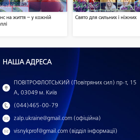
06.2026
25.05.2026
с на життя – у кожній
Свято для сильних і ніжних
плі
НАША АДРЕСА
ПОВІТРОФЛОТСЬКИЙ (Повітряних сил) пр-т, 15
А, 03049 м. Київ
(044)465-00-79
zalp.ukraine@gmail.com (офіційна)
visnykprof@gmail.com (відділ інформації)