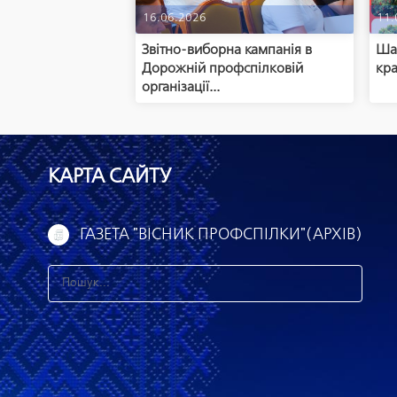
16.06.2026
11.
Звітно-виборна кампанія в
Шан
Дорожній профспілковій
кра
організації...
КАРТА САЙТУ
ГАЗЕТА "ВІСНИК ПРОФСПІЛКИ"(АРХІВ)
З
н
а
й
т