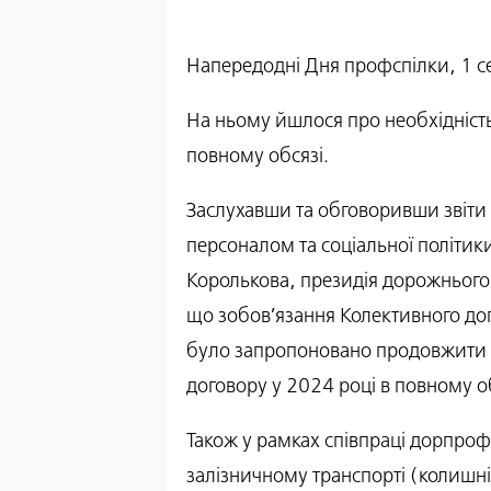
Напередодні Дня профспілки, 1 се
На ньому йшлося про необхідність
повному обсязі.
Заслухавши та обговоривши звіти 
персоналом та соціальної політик
Королькова, президія дорожнього 
що зобов’язання Колективного дог
було запропоновано продовжити в
договору у 2024 році в повному об
Також у рамках співпраці дорпроф
залізничному транспорті (колишній