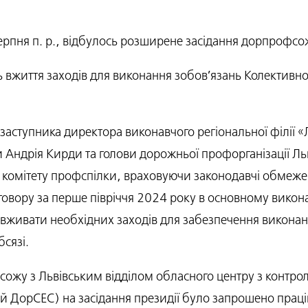
рпня п. р., відбулось розширене засідання дорпрофсожу
 вжиття заходів для виконання зобов’язань Колективног
заступника директора виконавчого регіональної філії «Л
и Андрія Кирди та голови дорожньої профорганізації Льв
комітету профспілки, враховуючи законодавчі обмежен
овору за перше півріччя 2024 року в основному виконан
живати необхідних заходів для забезпечення виконан
сязі.
сожу з Львівським відділом обласного центру з контро
 ДорСЕС) на засідання президії було запрошено працівни