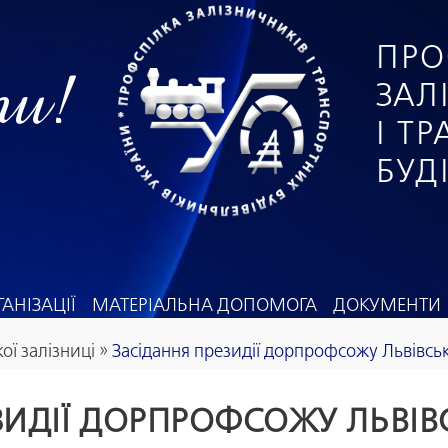
ПРО
ги!
ЗАЛ
І Т
БУД
АНІЗАЦІЇ
МАТЕРІАЛЬНА ДОПОМОГА
ДОКУМЕНТИ
ої залізниці
»
Засідання президії дорпрофсожу Львівськ
ЗИДІЇ ДОРПРОФСОЖУ ЛЬВІВС