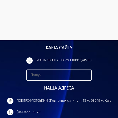
КАРТА САЙТУ
ГАЗЕТА "ВІСНИК ПРОФСПІЛКИ"(АРХІВ)
З
н
НАША АДРЕСА
а
й
ПОВІТРОФЛОТСЬКИЙ (Повітряних сил) пр-т, 15 А, 03049 м. Київ
т
(044)465-00-79
и