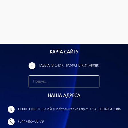
КАРТА САЙТУ
ГАЗЕТА "ВІСНИК ПРОФСПІЛКИ"(АРХІВ)
З
н
НАША АДРЕСА
а
й
ПОВІТРОФЛОТСЬКИЙ (Повітряних сил) пр-т, 15 А, 03049 м. Київ
т
(044)465-00-79
и