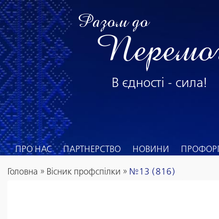
Разом до
Перемо
В єдності - сила!
ПРО НАС
ПАРТНЕРСТВО
НОВИНИ
ПРОФОРГ
Головна
»
Вісник профспілки
»
№13 (816)