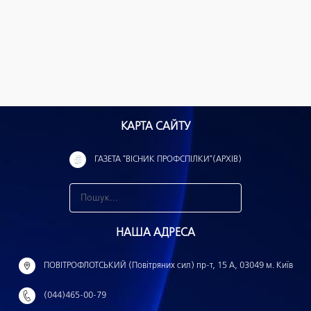
КАРТА САЙТУ
ГАЗЕТА "ВІСНИК ПРОФСПІЛКИ"(АРХІВ)
З
н
НАША АДРЕСА
а
й
ПОВІТРОФЛОТСЬКИЙ (Повітряних сил) пр-т, 15 А, 03049 м. Київ
т
(044)465-00-79
и