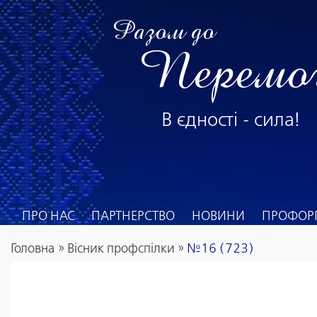
Разом до
Перемо
В єдності - сила!
ПРО НАС
ПАРТНЕРСТВО
НОВИНИ
ПРОФОРГ
Головна
»
Вісник профспілки
»
№16 (723)