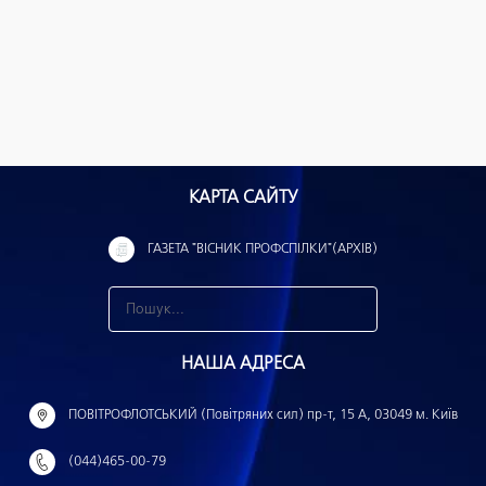
КАРТА САЙТУ
ГАЗЕТА "ВІСНИК ПРОФСПІЛКИ"(АРХІВ)
З
н
НАША АДРЕСА
а
й
ПОВІТРОФЛОТСЬКИЙ (Повітряних сил) пр-т, 15 А, 03049 м. Київ
т
(044)465-00-79
и