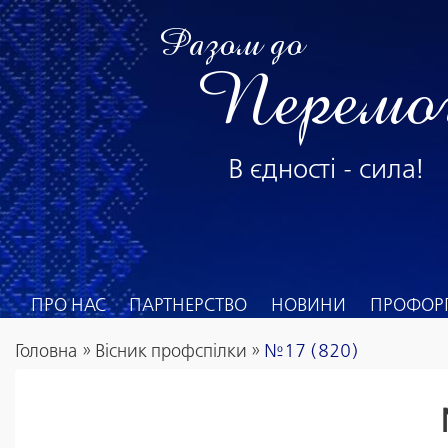
Разом до
Перемо
В єдності - сила!
ПРО НАС
ПАРТНЕРСТВО
НОВИНИ
ПРОФОРГ
Головна
»
Вісник профспілки
»
№17 (820)