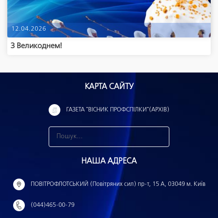
12.04.2026
З Великоднем!
КАРТА САЙТУ
ГАЗЕТА "ВІСНИК ПРОФСПІЛКИ"(АРХІВ)
З
н
НАША АДРЕСА
а
й
ПОВІТРОФЛОТСЬКИЙ (Повітряних сил) пр-т, 15 А, 03049 м. Київ
т
(044)465-00-79
и