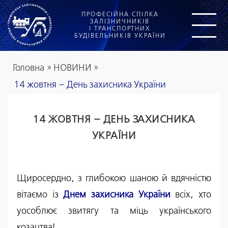
ПРОФЕСІЙНА СПІЛКА
ЗАЛІЗНИЧНИКІВ
І ТРАНСПОРТНИХ
БУДІВЕЛЬНИКІВ УКРАЇНИ
Головна
»
НОВИНИ
»
14 жовтня – День захисника України
14 ЖОВТНЯ – ДЕНЬ ЗАХИСНИКА
УКРАЇНИ
Щиросердно, з глибокою шаною й вдячністю
вітаємо із
Днем захисника України
всіх, хто
уособлює звитягу та міць українського
козацтва!