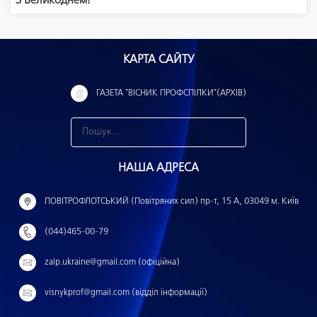
З Великоднем!
КАРТА САЙТУ
ГАЗЕТА "ВІСНИК ПРОФСПІЛКИ"(АРХІВ)
З
н
НАША АДРЕСА
а
й
ПОВІТРОФЛОТСЬКИЙ (Повітряних сил) пр-т, 15 А, 03049 м. Київ
т
(044)465-00-79
и
:
zalp.ukraine@gmail.com (офіційна)
visnykprof@gmail.com (відділ інформації)