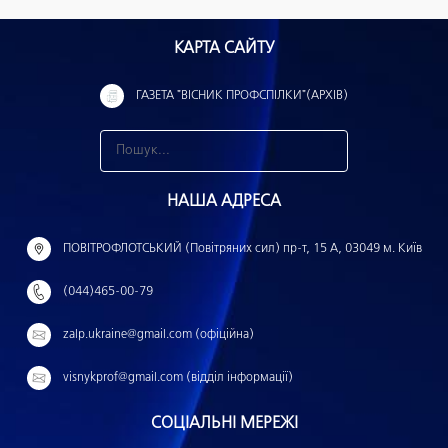
КАРТА САЙТУ
ГАЗЕТА "ВІСНИК ПРОФСПІЛКИ"(АРХІВ)
З
н
НАША АДРЕСА
а
й
ПОВІТРОФЛОТСЬКИЙ (Повітряних сил) пр-т, 15 А, 03049 м. Київ
т
(044)465-00-79
и
:
zalp.ukraine@gmail.com (офіційна)
visnykprof@gmail.com (відділ інформації)
СОЦІАЛЬНІ МЕРЕЖІ