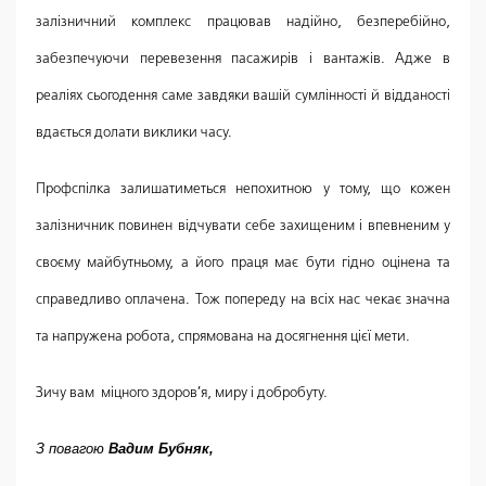
залізничний комплекс працював надійно, безперебійно,
забезпечуючи перевезення пасажирів і вантажів. Адже в
реаліях сьогодення саме завдяки вашій сумлінності й відданості
вдається долати виклики часу.
Профспілка залишатиметься непохитною у тому, що кожен
залізничник повинен відчувати себе захищеним і впевненим у
своєму майбутньому, а його праця має бути гідно оцінена та
справедливо оплачена. Тож попереду на всіх нас чекає значна
та напружена робота, спрямована на досягнення цієї мети.
Зичу вам міцного здоров’я, миру і добробуту.
З повагою
Вадим Бубняк,