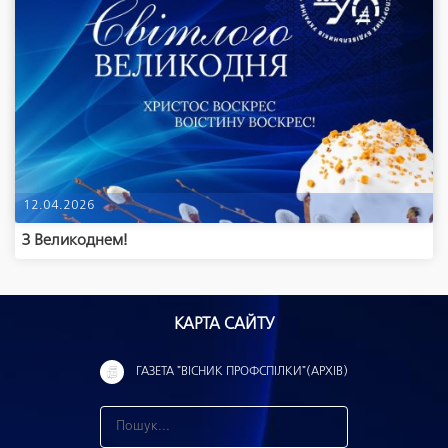
12.04.2026
З Великоднем!
КАРТА САЙТУ
ГАЗЕТА "ВІСНИК ПРОФСПІЛКИ"(АРХІВ)
З