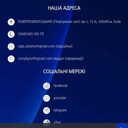
н
НАША АДРЕСА
а
й
ПОВІТРОФЛОТСЬКИЙ (Повітряних сил) пр-т, 15 А, 03049 м. Київ
т
(044)465-00-79
и
:
zalp.ukraine@gmail.com (офіційна)
visnykprof@gmail.com (відділ інформації)
СОЦІАЛЬНІ МЕРЕЖІ
facebook
youtube
telegram
viber