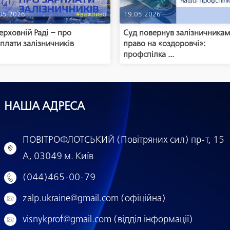
05.2026
#важливо
19.05.2026
ерховній Раді – про
Суд повернув залізничника
плати залізничників
право на «оздоровчі»:
профспілка ...
НАША АДРЕСА
ПОВІТРОФЛОТСЬКИЙ (Повітряних сил) пр-т, 15
А, 03049 м. Київ
(044)465-00-79
zalp.ukraine@gmail.com (офіційна)
visnykprof@gmail.com (відділ інформації)