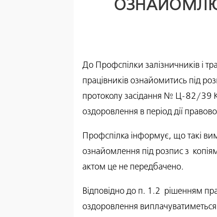
ОЗНАЙОМЛЮВ
До Профспілки залізничників і тр
працівників ознайомитись під розп
протоколу засідання № Ц-82/39 К
оздоровлення в період дії правов
Профспілка інформує, що такі ви
ознайомлення під розпис з копі
актом це не передбачено.
Відповідно до п. 1.2 рішенням пр
оздоровлення виплачуватиметься з