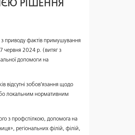
ІЄЮ РІШЕННЯ
ни з приводу фактів примушування
7 червня 2024 р. (витяг з
іальної допомоги на
ків відсутні зобов’язання щодо
 або локальним нормативним
ого з профспілкою, допомога на
иця», регіональних філій, філій,