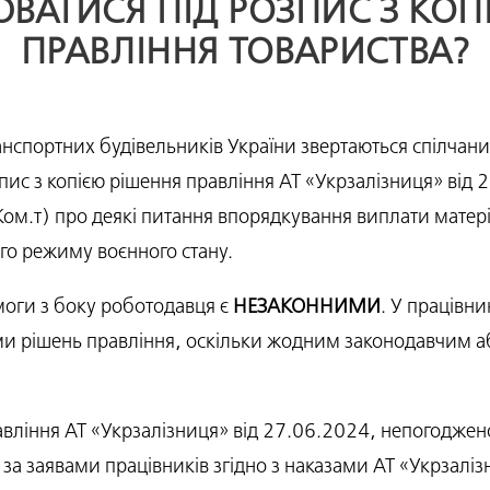
АТИСЯ ПІД РОЗПИС З КОП
ПРАВЛІННЯ ТОВАРИСТВА?
анспортних будівельників України звертаються спілча
ис з копією рішення правління АТ «Укрзалізниця» від 2
ом.т) про деякі питання впорядкування виплати матер
ого режиму воєнного стану.
моги з боку роботодавця є
НЕЗАКОННИМИ
. У працівни
ями рішень правління, оскільки жодним законодавчим
авління АТ «Укрзалізниця» від 27.06.2024, непогоджен
а заявами працівників згідно з наказами АТ «Укрзалізн