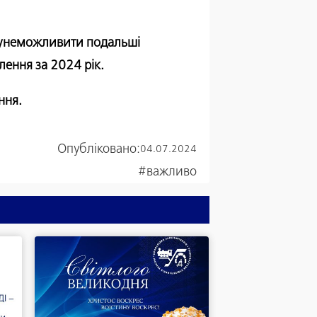
і унеможливити подальші
лення за 2024 рік.
іння.
Опубліковано:
04.07.2024
#важливо