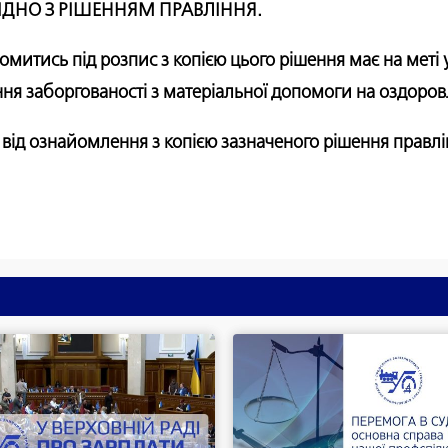
ГІДНО З РІШЕННЯМ ПРАВЛІННЯ.
митись під розпис з копією цього рішення має на мет
ння заборгованості з матеріальної допомоги на оздоров
 від ознайомлення з копією зазначеного рішення правл