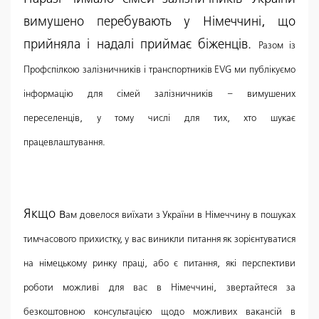
вимушено перебувають у Німеччині, що
прийняла і надалі приймає біженців.
Разом із
Профспілкою залізничників і транспортників EVG ми публікуємо
інформацію для сімей залізничників – вимушених
переселенців, у тому числі для тих, хто шукає
працевлаштування.
Якщо в
ам довелося виїхати з України в Німеччину в пошуках
тимчасового прихистку, у
вас виникли питання як зорієнтуватися
на німецькому ринку праці, або є
питання, які перспективи
роботи можливі для вас в Німеччині, звертайтеся за
б
езкоштовною консультацією щодо можливих вакансій в