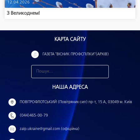
12.04.2026
З Великоднем!
КАРТА САЙТУ
ГАЗЕТА "ВІСНИК ПРОФСПІЛКИ"(АРХІВ)
З
н
НАША АДРЕСА
а
й
ПОВІТРОФЛОТСЬКИЙ (Повітряних сил) пр-т, 15 А, 03049 м. Київ
т
(044)465-00-79
и
:
zalp.ukraine@gmail.com (офіційна)