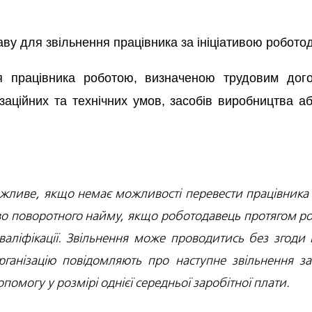
ву для звільнення працівника за ініціативою робото
 працівника роботою, визначеною трудовим догов
нізаційних та технічних умов, засобів виробництва 
ожливе, якщо немає можливості перевести працівника 
во поворотного найму, якщо роботодавець протягом ро
кваліфікації. Звільнення може проводитись без згоди 
ганізацію повідомляють про наступне звільнення з
помогу у розмірі однієї середньої заробітної плати.