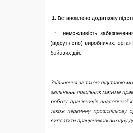
1.
Встановлено додаткову підста
* неможливість забезпечення
(відсутністю) виробничих, орга
бойових дій;
Звільнення за такою підставою м
звільненні працівник матиме пра
роботу працівників аналогічної 
також первинну профспілкову ор
виплатити працівникові вихідну до