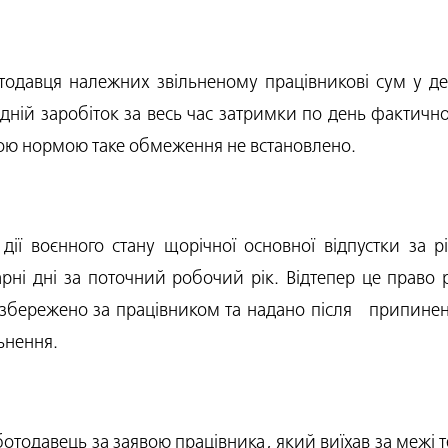
тодавця належних звільненому працівникові сум у де
дній заробіток за весь час затримки по день фактично
чою нормою таке обмеження не встановлено.
 дії воєнного стану щорічної основної відпустки за
ні дні за поточний робочий рік. Відтепер це право р
е збережено за працівником та надано після припинен
ьнення.
ботодавець за заявою працівника, який виїхав за межі т