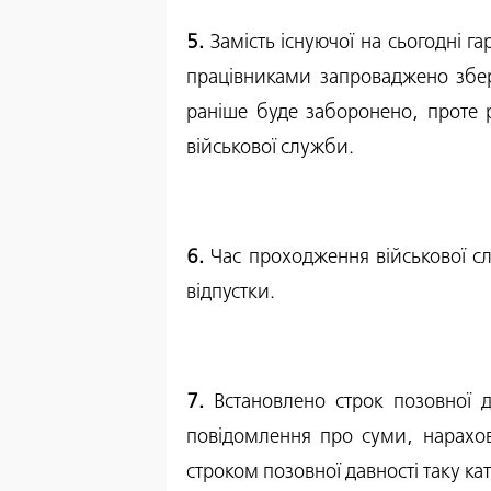
5.
Замість існуючої на сьогодні г
працівниками запроваджено збере
раніше буде заборонено, проте р
військової служби.
6.
Час проходження військової с
відпустки.
7.
Встановлено строк позовної д
повідомлення про суми, нарахов
строком позовної давності таку ка