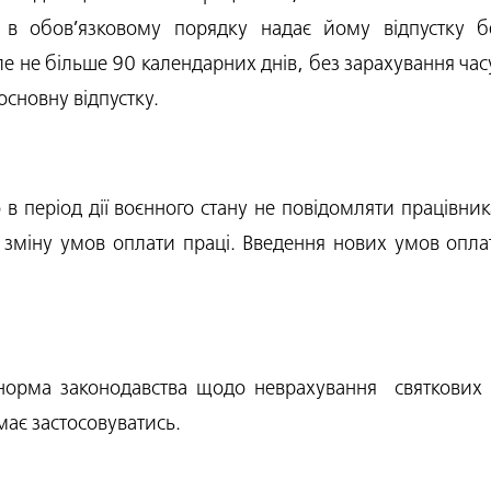
 в обов’язковому порядку надає йому відпустку б
ле не більше 90 календарних днів, без зарахування час
основну відпустку.
 період дії воєнного стану не повідомляти працівник
о зміну умов оплати праці. Введення нових умов опл
 норма законодавства щодо неврахування святкових 
має застосовуватись.