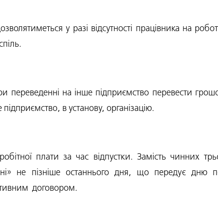
волятиметься у разі відсутності працівника на робот
спіль.
и переведенні на інше підприємство перевести грошо
е підприємство, в установу, організацію.
обітної плати за час відпустки. Замість чинних тр
скні» не пізніше останнього дня, що передує дню п
ктивним договором.