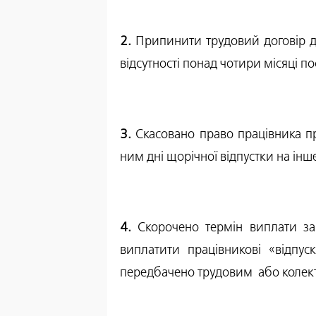
2.
Припинити трудовий договір доз
відсутності понад чотири місяці по
3.
Скасовано право працівника пр
ним дні щорічної відпустки на інш
4.
Скорочено термін виплати зар
виплатити працівникові «відпу
передбачено трудовим або коле