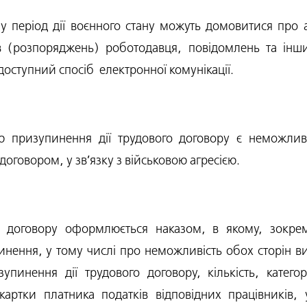
 період дії воєнного стану можуть домовитися про 
ів (розпоряджень) роботодавця, повідомлень та інш
доступний спосіб електронної комунікації.
призупинення дії трудового договору є неможливі
оговором, у зв’язку з військовою агресією.
о договору оформлюється наказом, в якому, зокре
ення, у тому числі про неможливість обох сторін вик
пинення дії трудового договору, кількість, категорі
картки платника податків відповідних працівників, 