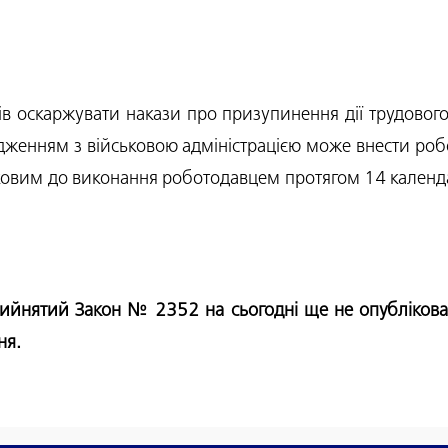
ків оскаржувати накази про призупинення дії трудово
дженням з військовою адміністрацією може внести роб
зковим до виконання роботодавцем протягом 14 календ
нятий Закон № 2352 на сьогодні ще не опубліковано
ня.