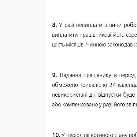
8.
У разі невиплати з вини робо
виплатити працівникові його сере
шість місяців. Чинною законодав
9.
Надання працівнику в період
обмежено тривалістю 24 календар
невикористані дні відпустки буд
або компенсовано у разі його звіл
10.
У період дії воєнного стану ро