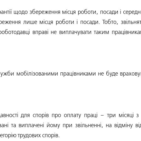
арантії щодо збереження місця роботи, посади і серед
ження лише місця роботи і посади. Тобто, звільнят
оботодавці вправі не виплачувати таким працівника
лужби мобілізованими працівниками не буде враховув
авності для спорів про оплату праці – три місяці
ані та виплачені йому при звільненні, на відміну в
тегорію трудових спорів.