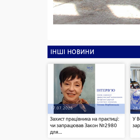
ІНШІ НОВИНИ
17.07.2026
28.
Захист працівника на практиці:
У В
чи запрацював Закон №2980
зар
для...