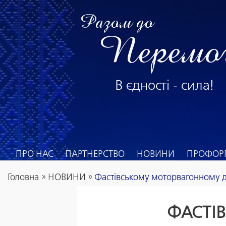
Разом до
Перемо
В єдності - сила!
ПРО НАС
ПАРТНЕРСТВО
НОВИНИ
ПРОФОРГ
Головна
»
НОВИНИ
»
Фастівському моторвагонному 
ФАСТІ