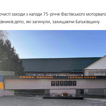
очисті заходи з нагоди 75-річчя Фастівського моторваг
цівників депо, які загинули, захищаючи Батьківщину.