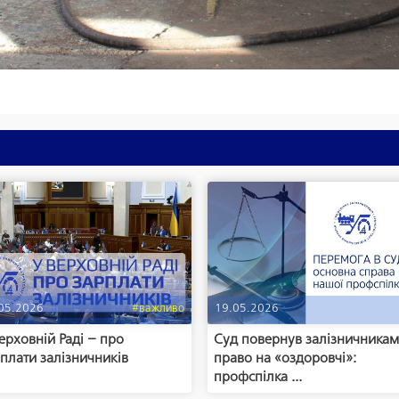
05.2026
#важливо
19.05.2026
ерховній Раді – про
Суд повернув залізничника
плати залізничників
право на «оздоровчі»:
профспілка ...