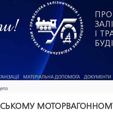
ПРО
ги!
ЗАЛ
І Т
БУД
АНІЗАЦІЇ
МАТЕРІАЛЬНА ДОПОМОГА
ДОКУМЕНТИ
депо
ВСЬКОМУ МОТОРВАГОННОМ