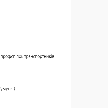
ї профспілок транспортників
Румунія)