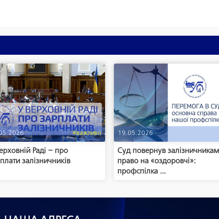
05.2026
#важливо
19.05.2026
ерховній Раді – про
Суд повернув залізничника
плати залізничників
право на «оздоровчі»:
профспілка ...