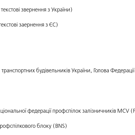
екстові звернення з України)
екстові заернення з ЄС)
і транспортних будівельників України, Голова Федераці
аціональної федерації профспілок залізничників MCV (
профспілкового блоку (BNS)