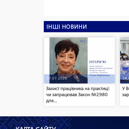
ІНШІ НОВИНИ
17.07.2026
28.
Захист працівника на практиці:
У В
чи запрацював Закон №2980
зар
для...