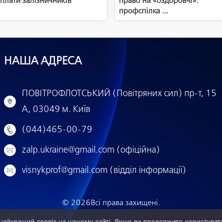
плати залізничників
право на «оздоровчі»:
профспілка ...
НАША АДРЕСА
ПОВІТРОФЛОТСЬКИЙ (Повітряних сил) пр-т, 15
А, 03049 м. Київ
(044)465-00-79
zalp.ukraine@gmail.com (офіційна)
visnykprof@gmail.com (відділ інформації)
© 2026
Всі права захищені.
найкращий сервіс на нашому сайті. Якщо ви продовжите користуват