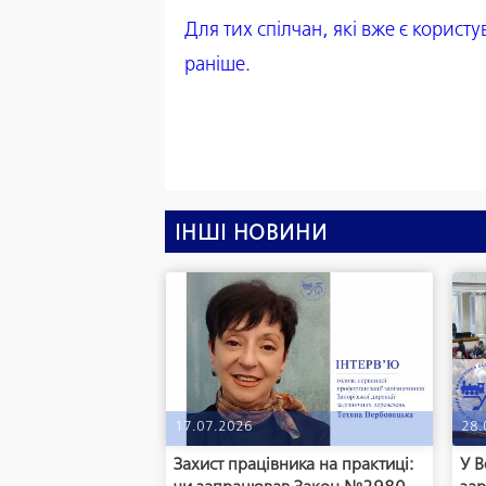
Для тих спілчан, які вже є корист
раніше.
ІНШІ НОВИНИ
17.07.2026
28.
Захист працівника на практиці:
У В