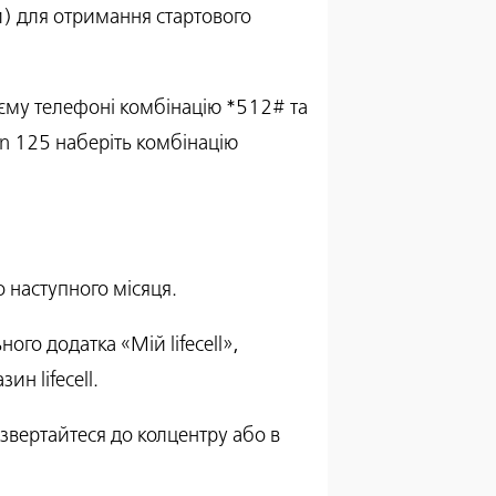
и) для отримання стартового
оєму телефоні комбінацію *512# та
n 125 наберіть комбінацію
 наступного місяця.
о додатка «Мій lifecell»,
н lifecell.
звертайтеся до колцентру або в