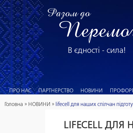
Разом до
Перемо
В єдності - сила!
ПРО НАС
ПАРТНЕРСТВО
НОВИНИ
ПРОФОРГ
Головна
»
НОВИНИ
»
lifecell для наших спілчан підготу
LIFECELL ДЛЯ