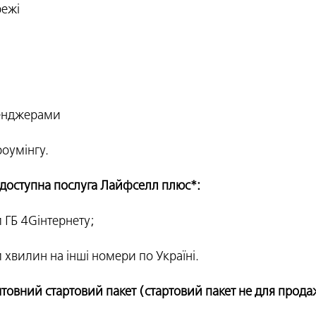
режі
енджерами
роумінгу.
 доступна послуга Лайфселл плюс*:
 ГБ 4Gінтернету;
 хвилин на інші номери по Україні.
товний стартовий пакет (стартовий пакет не для прода