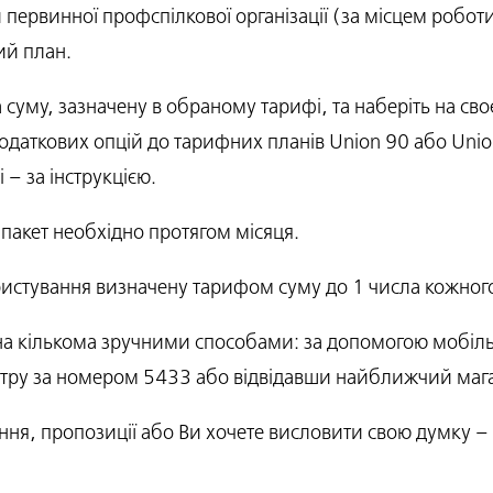
первинної профспілкової організації (за місцем робот
ий план.
суму, зазначену в обраному тарифі, та наберіть на св
одаткових опцій до тарифних планів Union 90 або Unio
– за інструкцією.
пакет необхідно протягом місяця.
стування визначену тарифом суму до 1 числа кожного
 кількома зручними способами: за допомогою мобільног
ру за номером 5433 або відвідавши найближчий магази
ння, пропозиції або Ви хочете висловити свою думку – 