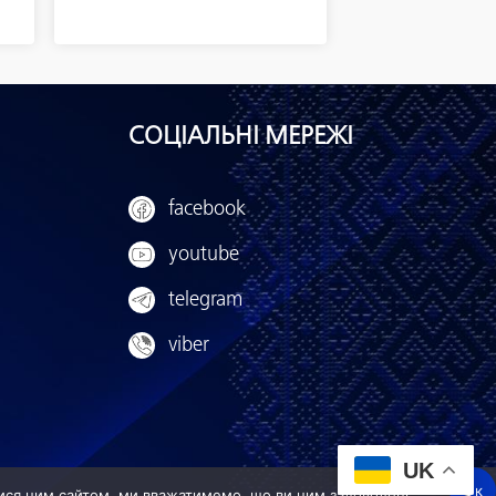
СОЦІАЛЬНІ МЕРЕЖІ
facebook
youtube
telegram
viber
UK
Ок
ися цим сайтом, ми вважатимемо, що ви ним задоволені.