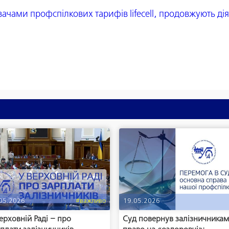
увачами профспілкових тарифів lifecell, продовжують ді
05.2026
#важливо
19.05.2026
ерховній Раді – про
Суд повернув залізничника