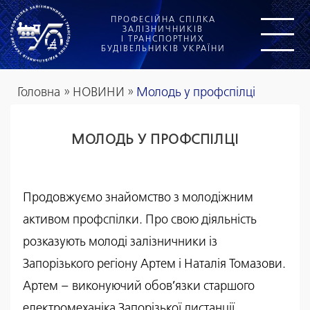
ПРОФЕСІЙНА СПІЛКА
ЗАЛІЗНИЧНИКІВ
І ТРАНСПОРТНИХ
БУДІВЕЛЬНИКІВ УКРАЇНИ
Головна
»
НОВИНИ
»
Молодь у профспілці
МОЛОДЬ У ПРОФСПІЛЦІ
Продовжуємо знайомство з молодіжним
активом профспілки. Про свою діяльність
розказують молоді залізничники із
Запорізького регіону Артем і Наталія Томазови.
Артем – виконуючий обов’язки старшого
електромеханіка Запорізької дистанції